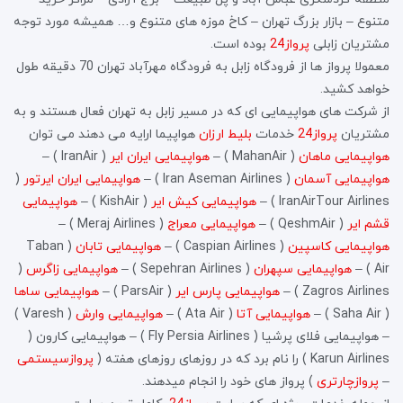
متنوع – بازار بزرگ تهران – کاخ موزه های متنوع و… همیشه مورد توجه
مشتریان زابلی
پرواز24
بوده است.
معمولا پرواز ها از فرودگاه زابل به فرودگاه مهرآباد تهران 70 دقیقه طول
خواهد کشید.
از شرکت های هواپیمایی ای که در مسیر زابل به تهران فعال هستند و به
مشتریان
پرواز24
خدمات
بلیط ارزان
هواپیما ارایه می دهند می توان
هواپیمایی ماهان
( MahanAir ) –
هواپیمایی ایران ایر
( IranAir ) –
هواپیمایی آسمان
( Iran Aseman Airlines ) –
هواپیمایی ایران ایرتور
(
IranAirTour Airlines ) –
هواپیمایی کیش ایر
( KishAir ) –
هواپیمایی
قشم ایر
( QeshmAir ) –
هواپیمایی معراج
( Meraj Airlines ) –
هواپیمایی کاسپین
( Caspian Airlines ) –
هواپیمایی تابان
( Taban
Air ) –
هواپیمایی سپهران
( Sepehran Airlines ) –
هواپیمایی زاگرس
(
Zagros Airlines ) –
هواپیمایی پارس ایر
( ParsAir ) –
هواپیمایی ساها
( Saha Air ) –
هواپیمایی آتا
( Ata Air ) –
هواپیمایی وارش
( Varesh )
– هواپیمایی فلای پرشیا ( Fly Persia Airlines ) – هواپیمایی کارون (
Karun Airlines ) را نام برد که در روزهای روزهای هفته (
پروازسیستمی
–
پروازچارتری
) پرواز های خود را انجام میدهند.