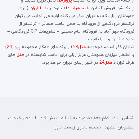
از جمله خدمات ویژه ای که سایت
پرواز24
، کامل ترین سایت و
اپلیکیشن فروش آنلاین
بلیط هواپیما
(علاوه بر
بلیط ارزان
) برای
هموطنان زابلی که به تهران سفر می کنند ارایه می نماید، می توان
ترانسفر فرودگاهی از فرودگاه به محل اقامت مسافر – ترانسفر از
فرودگاه مهر آباد به فرودگاه امام خمینی – تشریفات CIP فرودگاهی –
اجاره ماشین و… را نام برد.
شایان ذکر است، مجموعه
هتل24
(از برند های همکار مجموعه
پرواز24
)
با افتخار میزبان هموطنان عزیز زابلی برای اقامت شایسته در
هتل
های
طرف قرارداد
هتل24
در شهر زیبای تهران خواهد بود.
نشانی :
بلوار امام جعفرصادق علیه السلام - نبش 9 و 11 - دفتر خدمات
مشتریان: مشهد - مجتمع تجاری زیست خاور