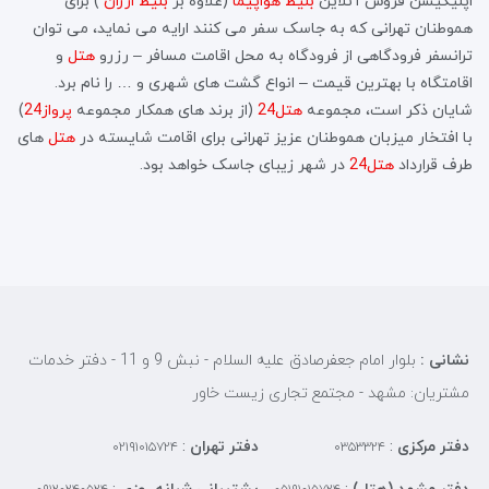
اپلیکیشن فروش آنلاین
بلیط هواپیما
(علاوه بر
بلیط ارزان
) برای
هموطنان تهرانی که به جاسک سفر می کنند ارایه می نماید، می توان
ترانسفر فرودگاهی از فرودگاه به محل اقامت مسافر – رزرو
هتل
و
اقامتگاه با بهترین قیمت – انواع گشت های شهری و … را نام برد.
شایان ذکر است، مجموعه
هتل24
(از برند های همکار مجموعه
پرواز24
)
با افتخار میزبان هموطنان عزیز تهرانی برای اقامت شایسته در
هتل
های
طرف قرارداد
هتل24
در شهر زیبای جاسک خواهد بود.
نشانی :
بلوار امام جعفرصادق علیه السلام - نبش 9 و 11 - دفتر خدمات
مشتریان: مشهد - مجتمع تجاری زیست خاور
دفتر مرکزی
:
دفتر تهران
:
۰۲۱۹۱۰۱۵۷۲۴
۰۳۵۳۳۲۴