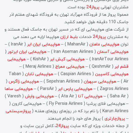
مشتریان تهرانی
پرواز24
بوده است.
معمولا پرواز ها از فرودگاه مهرآباد تهران به فرودگاه شهدای هفتم اذر
جاسک 110 دقیقه طول خواهد کشید.
از شرکت های هواپیمایی ای که در مسیر تهران به جاسک فعال هستند و
به مشتریان
پرواز24
خدمات
بلیط ارزان
هواپیما ارایه می دهند می
توان
هواپیمایی ماهان
( MahanAir ) –
هواپیمایی ایران ایر
( IranAir ) –
هواپیمایی آسمان
( Iran Aseman Airlines ) –
هواپیمایی ایران ایرتور
(
IranAirTour Airlines ) –
هواپیمایی کیش ایر
( KishAir ) –
هواپیمایی
قشم ایر
( QeshmAir ) –
هواپیمایی معراج
( Meraj Airlines ) –
هواپیمایی کاسپین
( Caspian Airlines ) –
هواپیمایی تابان
( Taban
Air ) –
هواپیمایی سپهران
( Sepehran Airlines ) –
هواپیمایی زاگرس
(
Zagros Airlines ) –
هواپیمایی پارس ایر
( ParsAir ) –
هواپیمایی ساها
( Saha Air ) –
هواپیمایی آتا
( Ata Air ) –
هواپیمایی وارش
( Varesh )
– هواپیمایی فلای پرشیا ( Fly Persia Airlines ) – هواپیمایی کارون (
Karun Airlines ) را نام برد که در روزهای روزهای هفته (
پروازسیستمی
–
پروازچارتری
) پرواز های خود را انجام میدهند.
از جمله خدمات ویژه ای که سایت
پرواز24
، کامل ترین سایت و