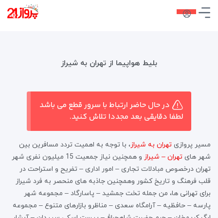
بلیط هواپیما از تهران به شیراز
در حال حاضر ارتباط با سرور قطع می باشد
لطفا دقایقی بعد مجددا تلاش کنید.
مسیر پروازی
تهران به شیراز
، با توجه به اهمیت تردد مسافرین بین
شهر های
تهران – شیراز
و همچنین نیاز جمعیت 15 میلیون نفری شهر
تهران درخصوص مبادلات تجاری – امور اداری – تفریح و استراحت در
قلب فرهنگ و تاریخ کشور وهمچنین جاذبه های منحصر به فرد شیراز
برای تهرانی ها، من جمله تخت جمشید – پاسارگاد – مجموعه شهر
پارسه – حافظیه – آرامگاه سعدی – مناظرو بازارهای متنوع – مجموعه
ارگ کریمخان – حرم حضرت شاهچراغ – پیست اسکی سپیدان – آبشار