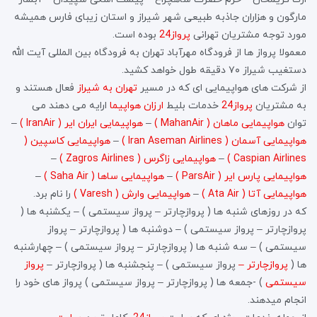
مارگون و هزاران جاذبه طبیعی شهر شیراز و استان زیبای فارس همیشه
مورد توجه مشتریان تهرانی
پرواز24
بوده است.
معمولا پرواز ها از فرودگاه مهرآباد تهران به فرودگاه بین المللی آیت الله
دستغیب شیراز ۷۰ دقیقه طول خواهد کشید.
از شرکت های هواپیمایی ای که در مسیر
تهران به شیراز
فعال هستند و
به مشتریان
پرواز24
خدمات بلیط
ارزان هواپیما
ارایه می دهند می
توان
هواپیمایی ماهان ( MahanAir )
–
هواپیمایی ایران ایر ( IranAir )
–
هواپیمایی آسمان ( Iran Aseman Airlines )
–
هواپیمایی کاسپین (
Caspian Airlines )
–
هواپیمایی زاگرس ( Zagros Airlines )
–
هواپیمایی پارس ایر ( ParsAir )
–
هواپیمایی ساها ( Saha Air )
–
هواپیمایی آتا ( Ata Air )
–
هواپیمایی وارش ( Varesh )
را نام برد.
که در روزهای شنبه ها ( پروازچارتر – پرواز سیستمی ) – یکشنبه ها (
پروازچارتر – پرواز سیستمی ) – دوشنبه ها ( پروازچارتر – پرواز
سیستمی ) – سه شنبه ها ( پروازچارتر – پرواز سیستمی ) – چهارشنبه
ها (
پروازچارتر –
پرواز سیستمی ) – پنجشنبه ها ( پروازچارتر –
پرواز
سیستمی
) -جمعه ها ( پروازچارتر – پرواز سیستمی ) پرواز های خود را
انجام میدهند.