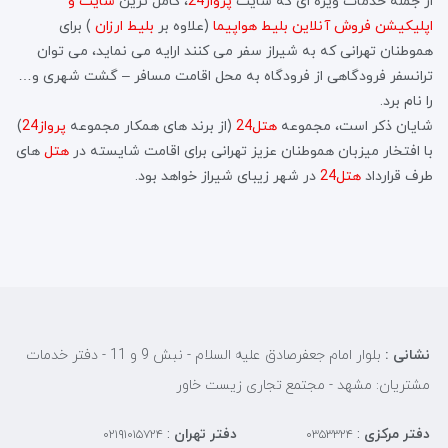
از جمله خدمات ویژه ای که سایت
پرواز24
، کامل ترین
سایت و
اپلیکیشن فروش آنلاین بلیط هواپیما
(علاوه بر
بلیط ارزان
) برای
هموطنان تهرانی که به شیراز سفر می کنند ارایه می نماید، می توان
ترانسفر فرودگاهی از فرودگاه به محل اقامت مسافر – گشت شهری و…
را نام برد.
شایان ذکر است، مجموعه
هتل24
(از برند های همکار مجموعه
پرواز24
)
با افتخار میزبان هموطنان عزیز تهرانی برای اقامت شایسته در
هتل
های
طرف قرارداد
هتل24
در شهر زیبای شیراز خواهد بود.
نشانی :
بلوار امام جعفرصادق علیه السلام - نبش 9 و 11 - دفتر خدمات
مشتریان: مشهد - مجتمع تجاری زیست خاور
دفتر مرکزی
:
دفتر تهران
:
۰۲۱۹۱۰۱۵۷۲۴
۰۳۵۳۳۲۴