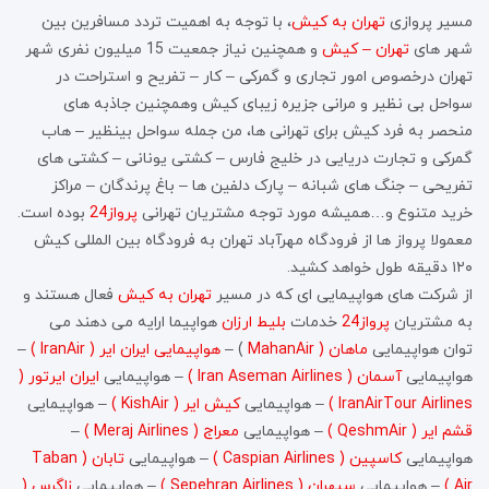
مسیر پروازی
تهران به کیش
، با توجه به اهمیت تردد مسافرین بین
شهر های
تهران – کیش
و همچنین نیاز جمعیت 15 میلیون نفری شهر
تهران درخصوص امور تجاری و گمرکی – کار – تفریح و استراحت در
سواحل بی نظیر و مرانی جزیره زیبای کیش وهمچنین جاذبه های
منحصر به فرد کیش برای تهرانی ها، من جمله سواحل بینظیر – هاب
گمرکی و تجارت دریایی در خلیج فارس – کشتی یونانی – کشتی های
تفریحی – جنگ های شبانه – پارک دلفین ها – باغ پرندگان – مراکز
خرید متنوع و…همیشه مورد توجه مشتریان تهرانی
پرواز24
بوده است.
معمولا پرواز ها از فرودگاه مهرآباد تهران به فرودگاه بین المللی کیش
۱۲۰ دقیقه طول خواهد کشید.
از شرکت های هواپیمایی ای که در مسیر
تهران به کیش
فعال هستند و
به مشتریان
پرواز24
خدمات
بلیط ارزان
هواپیما ارایه می دهند می
توان هواپیمایی
ماهان ( MahanAir
) –
هواپیمایی ایران ایر ( IranAir )
–
هواپیمایی
آسمان ( Iran Aseman Airlines )
– هواپیمایی
ایران ایرتور (
IranAirTour Airlines )
– هواپیمایی
کیش ایر ( KishAir )
– هواپیمایی
قشم ایر ( QeshmAir )
– هواپیمایی
معراج ( Meraj Airlines )
–
هواپیمایی
کاسپین ( Caspian Airlines )
– هواپیمایی
تابان ( Taban
Air )
– هواپیمایی
سپهران ( Sepehran Airlines )
– هواپیمایی
زاگرس (