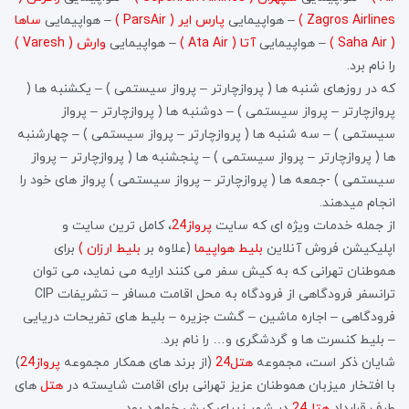
Zagros Airlines )
– هواپیمایی
پارس ایر ( ParsAir )
– هواپیمایی
ساها
( Saha Air )
– هواپیمایی
آتا ( Ata Air )
– هواپیمایی
وارش ( Varesh )
را نام برد.
که در روزهای شنبه ها ( پروازچارتر – پرواز سیستمی ) – یکشنبه ها (
پروازچارتر – پرواز سیستمی ) – دوشنبه ها ( پروازچارتر – پرواز
سیستمی ) – سه شنبه ها ( پروازچارتر – پرواز سیستمی ) – چهارشنبه
ها ( پروازچارتر – پرواز سیستمی ) – پنجشنبه ها ( پروازچارتر – پرواز
سیستمی ) -جمعه ها ( پروازچارتر – پرواز سیستمی ) پرواز های خود را
انجام میدهند.
از جمله خدمات ویژه ای که سایت
پرواز24
، کامل ترین سایت و
اپلیکیشن فروش آنلاین
بلیط هواپیما
(علاوه بر
بلیط ارزان )
برای
هموطنان تهرانی که به کیش سفر می کنند ارایه می نماید، می توان
ترانسفر فرودگاهی از فرودگاه به محل اقامت مسافر – تشریفات CIP
فرودگاهی – اجاره ماشین – گشت جزیره – بلیط های تفریحات دریایی
– بلیط کنسرت ها و گردشگری و… را نام برد.
شایان ذکر است، مجموعه
هتل24
(از برند های همکار مجموعه
پرواز24
)
با افتخار میزبان هموطنان عزیز تهرانی برای اقامت شایسته در
هتل
های
طرف قرارداد
هتل24
در شهر زیبای کیش خواهد بود.