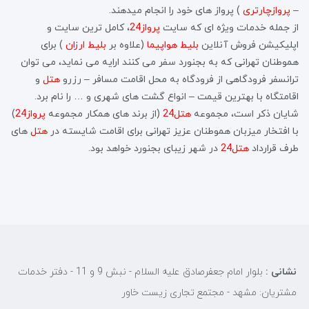
–
پروازچارتری
) پرواز های خود را انجام میدهند.
از جمله خدمات ویژه ای که سایت
پرواز24
، کامل ترین سایت و
اپلیکیشن فروش آنلاین
بلیط هواپیما
(علاوه بر
بلیط ارزان
) برای
هموطنان تهرانی که به بجنورد سفر می کنند ارایه می نماید، می توان
ترانسفر فرودگاهی از فرودگاه به محل اقامت مسافر – رزرو
هتل
و
اقامتگاه با بهترین قیمت – انواع گشت های شهری و … را نام برد.
شایان ذکر است، مجموعه
هتل24
(از برند های همکار مجموعه
پرواز24
)
با افتخار میزبان هموطنان عزیز تهرانی برای اقامت شایسته در
هتل
های
طرف قرارداد
هتل24
در شهر زیبای بجنورد خواهد بود.
نشانی :
بلوار امام جعفرصادق علیه السلام - نبش 9 و 11 - دفتر خدمات
مشتریان: مشهد - مجتمع تجاری زیست خاور