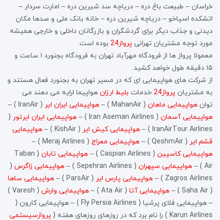
خراسان – طبیعت باغ دره – دریاچه سد شیرین دره – امارت سردار –
اتشکده اسپاخو – دریاچه شیرین دره – خانه بانک ملی و صدها مکان
دیدنی و جذاب دیگر برای گردشگران و بازرگانان داخلی و خارجی همیشه
مورد توجه مشتریان تهرانی
پرواز24
بوده است.
معمولا پرواز ها از فرودگاه مهرآباد تهران به فرودگاه بجنورد ۱ ساعت و
۱۵ دقیقه طول خواهد کشید.
از شرکت های هواپیمایی ای که در مسیر تهران به بجنورد فعال هستند و
به مشتریان
پرواز24
خدمات
بلیط ارزان
هواپیما ارایه می دهند می
توان
هواپیمایی ماهان
( MahanAir ) –
هواپیمایی ایران ایر
( IranAir ) –
هواپیمایی آسمان
( Iran Aseman Airlines ) –
هواپیمایی ایران ایرتور
(
IranAirTour Airlines ) –
هواپیمایی کیش ایر
( KishAir ) –
هواپیمایی
قشم ایر
( QeshmAir ) –
هواپیمایی معراج
( Meraj Airlines ) –
هواپیمایی کاسپین
( Caspian Airlines ) –
هواپیمایی تابان
( Taban
Air ) –
هواپیمایی سپهران
( Sepehran Airlines ) –
هواپیمایی زاگرس
(
Zagros Airlines ) –
هواپیمایی پارس ایر
( ParsAir ) –
هواپیمایی ساها
( Saha Air ) –
هواپیمایی آتا
( Ata Air ) –
هواپیمایی وارش
( Varesh )
– هواپیمایی فلای پرشیا ( Fly Persia Airlines ) – هواپیمایی کارون (
Karun Airlines ) را نام برد که در روزهای روزهای هفته (
پروازسیستمی