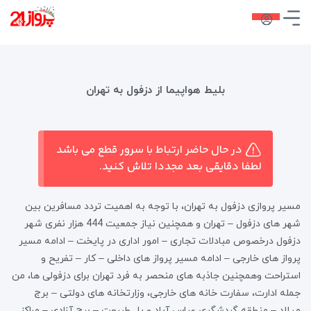
بلیط هواپیما از دزفول به تهران
در حال حاضر ارتباط با سرور قطع می باشد
لطفا دقایقی بعد مجددا تلاش کنید.
مسیر پروازی دزفول به تهران، با توجه به اهمیت تردد مسافرین بین
شهر های دزفول – تهران و همچنین نیاز جمعیت 444 هزار نفری شهر
دزفول درخصوص مبادلات تجاری – امور اداری در پایخت – ادامه مسیر
پرواز های خارجی – ادامه مسیر پرواز های داخلی – کار – تفریح و
استراحت وهمچنین جاذبه های منحصر به فرد تهران برای دزفولی ها، من
جمله ادارت، سفارت خانه های خارجی، وزارتخانه های دولتی – برج
میلاد – منطقه گردشگری عباس آباد و پل طبیعت – برج آزادی – مراکز