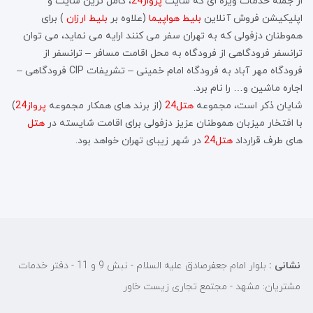
از جمله خدمات ویژه ای که سایت
پرواز24
، کامل ترین سایت و
اپلیکیشن فروش آنلاین
بلیط هواپیما
(علاوه بر
بلیط ارزان
) برای
هموطنان دزفولی که به تهران سفر می کنند ارایه می نماید، می توان
ترانسفر فرودگاهی از فرودگاه به محل اقامت مسافر – ترانسفر از
فرودگاه مهر آباد به فرودگاه امام خمینی – تشریفات CIP فرودگاهی –
اجاره ماشین و… را نام برد.
شایان ذکر است، مجموعه
هتل24
(از برند های همکار مجموعه
پرواز24
)
با افتخار میزبان هموطنان عزیز دزفولی برای اقامت شایسته در
هتل
های طرف قرارداد
هتل24
در شهر زیبای تهران خواهد بود.
نشانی :
بلوار امام جعفرصادق علیه السلام - نبش 9 و 11 - دفتر خدمات
مشتریان: مشهد - مجتمع تجاری زیست خاور