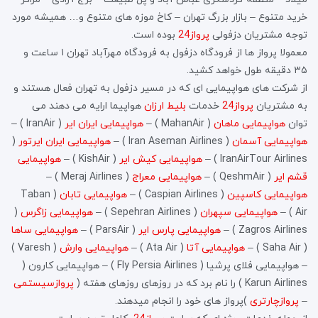
خرید متنوع – بازار بزرگ تهران – کاخ موزه های متنوع و… همیشه مورد
توجه مشتریان دزفولی
پرواز24
بوده است.
معمولا پرواز ها از فرودگاه دزفول به فرودگاه مهرآباد تهران ۱ ساعت و
۳۵ دقیقه طول خواهد کشید.
از شرکت های هواپیمایی ای که در مسیر دزفول به تهران فعال هستند و
به مشتریان
پرواز24
خدمات
بلیط ارزان
هواپیما ارایه می دهند می
توان
هواپیمایی ماهان
( MahanAir ) –
هواپیمایی ایران ایر
( IranAir ) –
هواپیمایی آسمان
( Iran Aseman Airlines ) –
هواپیمایی ایران ایرتور
(
IranAirTour Airlines ) –
هواپیمایی کیش ایر
( KishAir ) –
هواپیمایی
قشم ایر
( QeshmAir ) –
هواپیمایی معراج
( Meraj Airlines ) –
هواپیمایی کاسپین
( Caspian Airlines ) –
هواپیمایی تابان
( Taban
Air ) –
هواپیمایی سپهران
( Sepehran Airlines ) –
هواپیمایی زاگرس
(
Zagros Airlines ) –
هواپیمایی پارس ایر
( ParsAir ) –
هواپیمایی ساها
( Saha Air ) –
هواپیمایی آتا
( Ata Air ) –
هواپیمایی وارش
( Varesh )
– هواپیمایی فلای پرشیا ( Fly Persia Airlines ) – هواپیمایی کارون (
Karun Airlines ) را نام برد که در روزهای روزهای هفته (
پروازسیستمی
–
پروازچارتری
)پرواز های خود را انجام میدهند.