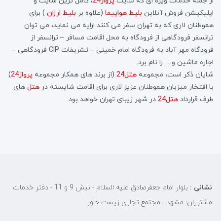
از جمله خدمات ویژه ای که سایت
پرواز24
، کامل ترین سایت و
اپلیکیشن فروش آنلاین
بلیط هواپیما
(علاوه بر
بلیط ارزان
) برای
هموطنان لاری که به تهران سفر می کنند ارایه می نماید، می توان
ترانسفر فرودگاهی از فرودگاه به محل اقامت مسافر – ترانسفر از
فرودگاه مهر آباد به فرودگاه امام خمینی – تشریفات CIP فرودگاهی –
اجاره ماشین و… را نام برد.
شایان ذکر است، مجموعه
هتل24
(از برند های همکار مجموعه
پرواز24
)
با افتخار میزبان هموطنان عزیز لاری برای اقامت شایسته در
هتل
های
طرف قرارداد
هتل24
در شهر زیبای تهران خواهد بود.
نشانی :
بلوار امام جعفرصادق علیه السلام - نبش 9 و 11 - دفتر خدمات
مشتریان: مشهد - مجتمع تجاری زیست خاور