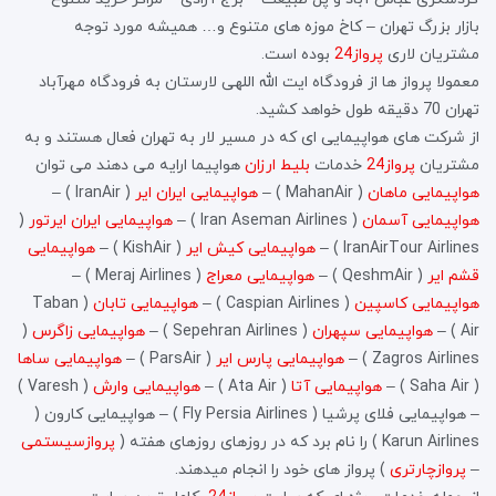
بازار بزرگ تهران – کاخ موزه های متنوع و… همیشه مورد توجه
مشتریان لاری
پرواز24
بوده است.
معمولا پرواز ها از فرودگاه ایت الله اللهی لارستان به فرودگاه مهرآباد
تهران 70 دقیقه طول خواهد کشید.
از شرکت های هواپیمایی ای که در مسیر لار به تهران فعال هستند و به
مشتریان
پرواز24
خدمات
بلیط ارزان
هواپیما ارایه می دهند می توان
هواپیمایی ماهان
( MahanAir ) –
هواپیمایی ایران ایر
( IranAir ) –
هواپیمایی آسمان
( Iran Aseman Airlines ) –
هواپیمایی ایران ایرتور
(
IranAirTour Airlines ) –
هواپیمایی کیش ایر
( KishAir ) –
هواپیمایی
قشم ایر
( QeshmAir ) –
هواپیمایی معراج
( Meraj Airlines ) –
هواپیمایی کاسپین
( Caspian Airlines ) –
هواپیمایی تابان
( Taban
Air ) –
هواپیمایی سپهران
( Sepehran Airlines ) –
هواپیمایی زاگرس
(
Zagros Airlines ) –
هواپیمایی پارس ایر
( ParsAir ) –
هواپیمایی ساها
( Saha Air ) –
هواپیمایی آتا
( Ata Air ) –
هواپیمایی وارش
( Varesh )
– هواپیمایی فلای پرشیا ( Fly Persia Airlines ) – هواپیمایی کارون (
Karun Airlines ) را نام برد که در روزهای روزهای هفته (
پروازسیستمی
–
پروازچارتری
) پرواز های خود را انجام میدهند.