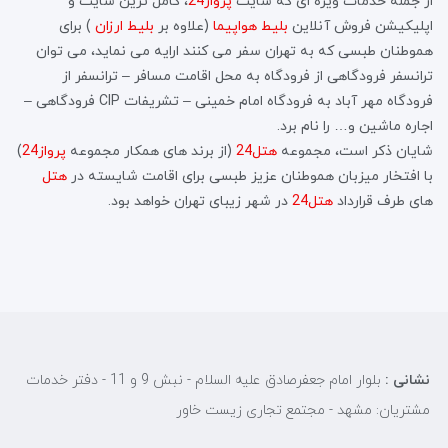
از جمله خدمات ویژه ای که سایت
پرواز24
، کامل ترین سایت و
اپلیکیشن فروش آنلاین
بلیط هواپیما
(علاوه بر
بلیط ارزان
) برای
هموطنان طبسی که به تهران سفر می کنند ارایه می نماید، می توان
ترانسفر فرودگاهی از فرودگاه به محل اقامت مسافر – ترانسفر از
فرودگاه مهر آباد به فرودگاه امام خمینی – تشریفات CIP فرودگاهی –
اجاره ماشین و… را نام برد.
شایان ذکر است، مجموعه
هتل24
(از برند های همکار مجموعه
پرواز24
)
با افتخار میزبان هموطنان عزیز طبسی برای اقامت شایسته در
هتل
های طرف قرارداد
هتل24
در شهر زیبای تهران خواهد بود.
نشانی :
بلوار امام جعفرصادق علیه السلام - نبش 9 و 11 - دفتر خدمات
مشتریان: مشهد - مجتمع تجاری زیست خاور