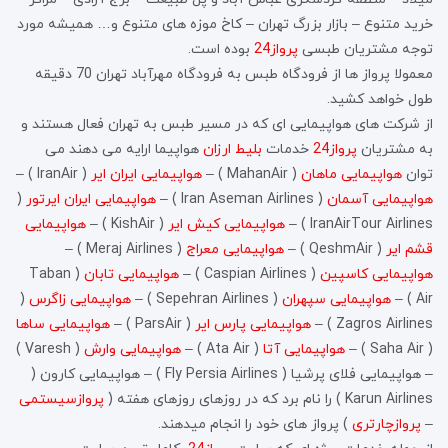
خرید متنوع – بازار بزرگ تهران – کاخ موزه های متنوع و… همیشه مورد
توجه مشتریان طبسی
پرواز24
بوده است.
معمولا پرواز ها از فرودگاه طبس به فرودگاه مهرآباد تهران 70 دقیقه
طول خواهد کشید.
از شرکت های هواپیمایی ای که در مسیر طبس به تهران فعال هستند و
به مشتریان
پرواز24
خدمات
بلیط ارزان
هواپیما ارایه می دهند می
توان
هواپیمایی ماهان
( MahanAir ) –
هواپیمایی ایران ایر
( IranAir ) –
هواپیمایی آسمان
( Iran Aseman Airlines ) –
هواپیمایی ایران ایرتور
(
IranAirTour Airlines ) –
هواپیمایی کیش ایر
( KishAir ) –
هواپیمایی
قشم ایر
( QeshmAir ) –
هواپیمایی معراج
( Meraj Airlines ) –
هواپیمایی کاسپین
( Caspian Airlines ) –
هواپیمایی تابان
( Taban
Air ) –
هواپیمایی سپهران
( Sepehran Airlines ) –
هواپیمایی زاگرس
(
Zagros Airlines ) –
هواپیمایی پارس ایر
( ParsAir ) –
هواپیمایی ساها
( Saha Air ) –
هواپیمایی آتا
( Ata Air ) –
هواپیمایی وارش
( Varesh )
– هواپیمایی فلای پرشیا ( Fly Persia Airlines ) – هواپیمایی کارون (
Karun Airlines ) را نام برد که در روزهای روزهای هفته (
پروازسیستمی
–
پروازچارتری
) پرواز های خود را انجام میدهند.