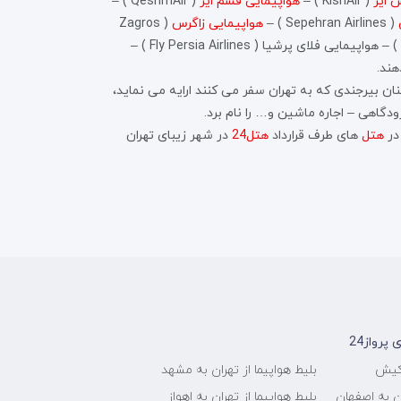
 ایر
( KishAir ) –
هواپیمایی قشم ایر
( QeshmAir ) –
( Sepehran Airlines ) –
هواپیمایی زاگرس
( Zagros
( Varesh ) – هواپیمایی فلای پرشیا ( Fly Persia Airlines ) –
هند.
ان بیرجندی که به تهران سفر می کنند ارایه می نماید،
در
هتل
های طرف قرارداد
هتل24
در شهر زیبای تهران
رواز24
 کیش
بلیط هواپیما از تهران به مشهد
ان به اصفهان
بلیط هواپیما از تهران به اهواز