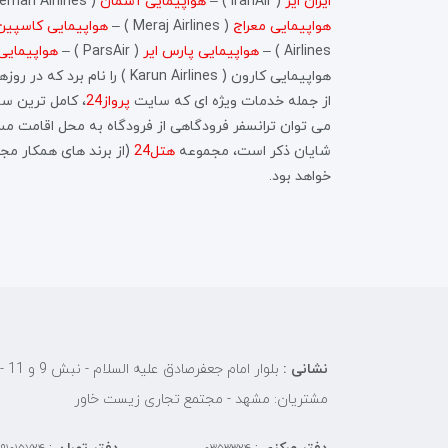
ایران ایر
( IranAir ) –
هواپیمایی آسمان
( Iran Aseman Airlines ) –
هواپیمایی معراج
( Meraj Airlines ) –
هواپیمایی کاسپین
Airlines ) –
هواپیمایی پارس ایر
( ParsAir ) –
هواپیمایی
هواپیمایی کارون ( Karun Airlines ) را نام برد که در روزهای روزهای هفته (
از جمله خدمات ویژه ای که سایت
پرواز24
، کامل ترین س
می توان ترانسفر فرودگاهی از فرودگاه به محل اقامت مسافر – ترانسفر از فرو
شایان ذکر است، مجموعه
هتل24
(از برند های همکار م
خواهد بود.
نشانی :
بلوار 
مشتریان: مشهد - مجتمع تجاری زیست خاور