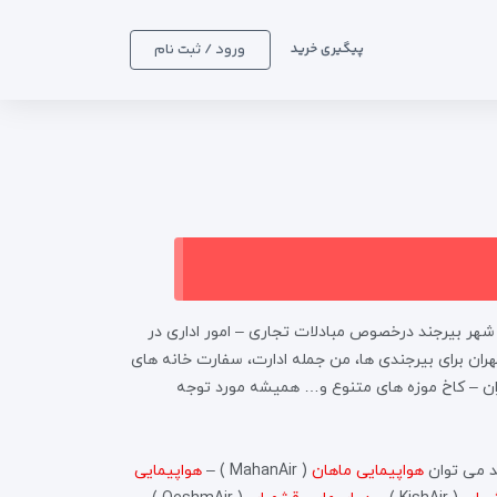
ورود / ثبت نام
پیگیری خرید
 با توجه به اهمیت تردد مسافرین بین شهر های بیرجند – تهران و همچنین نیاز جمعیت 203 هزار نفری شهر بیرجند درخصوص مبادلات تجاری – امور اداری در
ران برای بیرجندی ها، من جمله ادارت، سفارت خانه های
هران – کاخ موزه های متنوع و… همیشه مورد توجه
د می توان
هواپیمایی ماهان
( MahanAir ) –
هواپیمایی