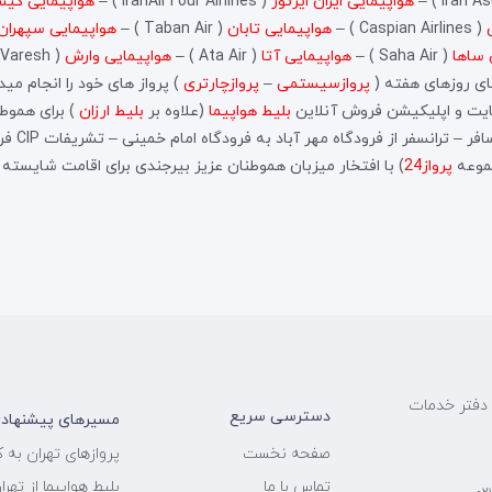
هواپیمایی ایران ایرتور
( IranAirTour Airlines ) –
هواپیمایی کیش
( Caspian Airlines ) –
هواپیمایی تابان
( Taban Air ) –
هواپیمایی سپهران
 ساها
( Saha Air ) –
هواپیمایی آتا
( Ata Air ) –
هواپیمایی وارش
پروازسیستمی
–
پروازچارتری
) پرواز های خود را انجام مید
ایت و اپلیکیشن فروش آنلاین
بلیط هواپیما
(علاوه بر
بلیط ارزان
) برای هموطن
دگاه مهر آباد به فرودگاه امام خمینی – تشریفات CIP فرودگاهی – اجاره ماشین و… را نام برد.
جموعه
پرواز24
) با افتخار میزبان هموطنان عزیز بیرجندی برای اقامت شایسته 
امام جعفرصادق علیه السلام - نبش 9 و 11 - دفتر خدمات
دسترسی سریع
مسیرهای پیشنهادی پ
پروازهای تهران به
صفحه نخست
بلیط هواپیما از تهر
تماس با ما