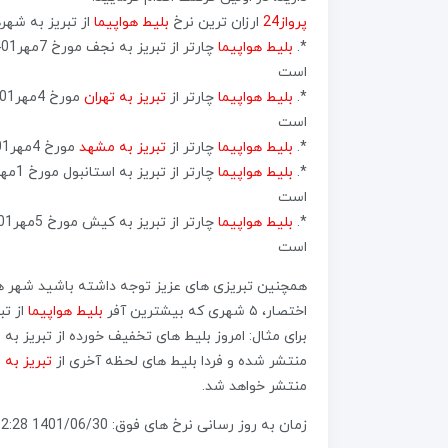
پرواز24
ارزان ترین نرخ
بلیط هواپیما
از تبریز به شهرهای زیر را تا ۱۵ دقیقه پس از زمان 
*.
بلیط هواپیما
چارتر از تبریز به نجف مورخ 7مهر1401ساعت 08:30 با شرکت
است
*.
بلیط هواپیما
چارتر از
تبریز به تهران
مورخ 4مهر1401ساعت 08:55 با شرکت
است
*.
بلیط هواپیما
چارتر از
تبریز به مشهد
مورخ 4مهر1401ساعت 14:00 با شرکت هواپیمایی اتا به قیمت 1509 هزارتومان، موجود است
*.
بلیط هواپیما
است
*.
بلیط هواپیما
است
همچنین تبریزی های عزیز توجه داشته باشید شهر های 
اختصار، ۵ شهری که بیشترین آفر
بلیط هواپیما
از تب
برای مثال: امروز بلیط های تخفیف خورده از تبریز به
منتشر شده و فردا بلیط های لحظه آخری از
تبریز به
منتشر خواهد شد.
زمان به روز رسانی نرخ های فوق: 1401/06/30 12:28″