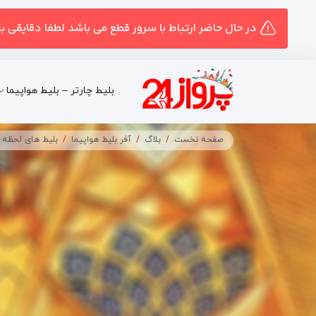
در حال حاضر ارتباط با سرور قطع می باشد لطفا دقایقی ب
بلیط چارتر – بلیط هواپیما
صفحه نخست
بلاگ
آفر بلیط هواپیما
بلیط های لحظه آ